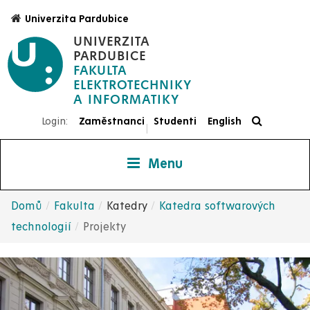
Přejít
Univerzita Pardubice
k
UNIVERZITA
hlavnímu
PARDUBICE
obsahu
FAKULTA
ELEKTROTECHNIKY
Login:
Zaměstnanci
Studenti
English
|
Menu
Domů
Fakulta
Katedry
Katedra softwarových
Drobečková
technologií
Projekty
navigace