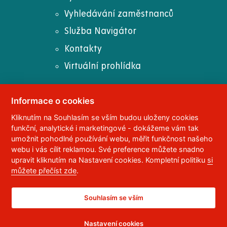
Vyhledávání zaměstnanců
Služba Navigátor
Kontakty
Virtuální prohlídka
Informace o cookies
Kliknutím na Souhlasím se vším budou uloženy cookies
© 2023
Univerzita Pardubice
,
Studentská 95
,
funkční, analytické i marketingové - dokážeme vám tak
532 10
Pardubice 2
umožnit pohodlné používání webu, měřit funkčnost našeho
Telefon:
466 036 111, 466 036 112, 466 036 113
webu i vás cílit reklamou. Své preference můžete snadno
upravit kliknutím na Nastavení cookies. Kompletní politiku
si
,
Správce webu
RSS
můžete přečíst zde
.
ID datové schránky:
f5vj9hu
Prohlášení o přístupnosti
Souhlasím se vším
Nastavení cookies