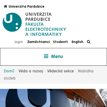
Přejít
Univerzita Pardubice
k
UNIVERZITA
hlavnímu
PARDUBICE
obsahu
FAKULTA
ELEKTROTECHNIKY
Login:
Zaměstnanci
Studenti
English
|
Menu
Domů
Věda a rozvoj
Vědecká sekce
Nabídka
Drobečková
služeb
navigace