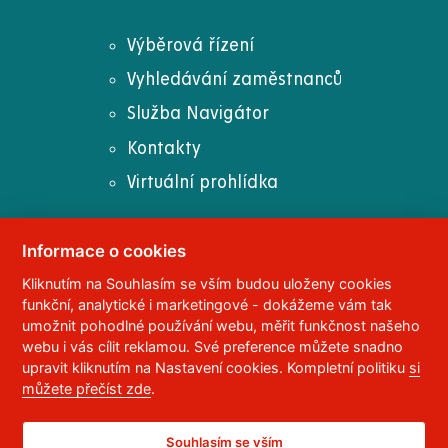
Výběrová řízení
Vyhledávání zaměstnanců
Služba Navigátor
Kontakty
Virtuální prohlídka
Informace o cookies
Kliknutím na Souhlasím se vším budou uloženy cookies
© 2023
Univerzita Pardubice
,
Studentská 95
,
funkční, analytické i marketingové - dokážeme vám tak
532 10
Pardubice 2
umožnit pohodlné používání webu, měřit funkčnost našeho
Telefon:
466 036 111, 466 036 112, 466 036 113
webu i vás cílit reklamou. Své preference můžete snadno
upravit kliknutím na Nastavení cookies. Kompletní politiku
si
,
Správce webu
RSS
můžete přečíst zde
.
ID datové schránky:
f5vj9hu
Prohlášení o přístupnosti
Souhlasím se vším