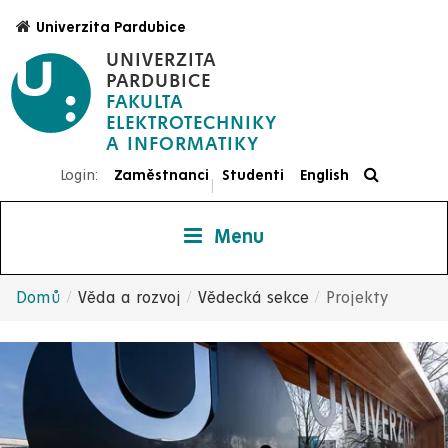
Přejít
Univerzita Pardubice
k
UNIVERZITA
hlavnímu
PARDUBICE
obsahu
FAKULTA
ELEKTROTECHNIKY
Login:
Zaměstnanci
Studenti
English
|
Menu
Domů
Věda a rozvoj
Vědecká sekce
Projekty
Drobečková
navigace