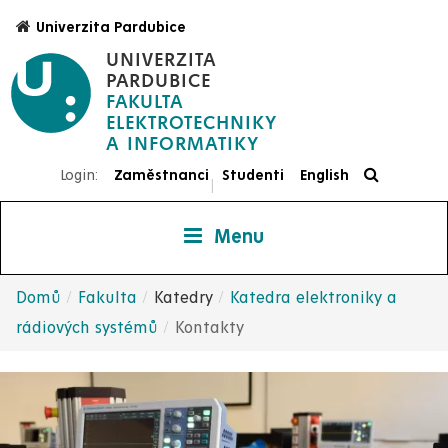
Přejít
Univerzita Pardubice
k
UNIVERZITA
hlavnímu
PARDUBICE
obsahu
FAKULTA
ELEKTROTECHNIKY
Login:
Zaměstnanci
Studenti
English
|
Menu
Domů
Fakulta
Katedry
Katedra elektroniky a
Drobečková
rádiových systémů
Kontakty
navigace