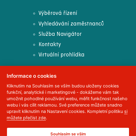
Výběrová řízení
Vyhledávání zaměstnanců
Služba Navigátor
Kontakty
Virtuální prohlídka
Informace o cookies
Kliknutím na Souhlasím se vším budou uloženy cookies
© 2023
Univerzita Pardubice
,
Studentská 95
,
funkční, analytické i marketingové - dokážeme vám tak
532 10
Pardubice 2
umožnit pohodlné používání webu, měřit funkčnost našeho
Telefon:
466 036 111, 466 036 112, 466 036 113
webu i vás cílit reklamou. Své preference můžete snadno
upravit kliknutím na Nastavení cookies. Kompletní politiku
si
,
Správce webu
RSS
můžete přečíst zde
.
ID datové schránky:
f5vj9hu
Prohlášení o přístupnosti
Souhlasím se vším