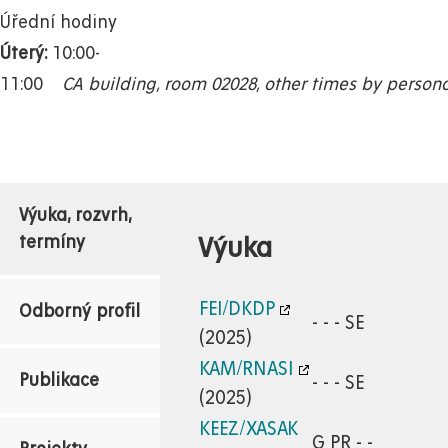
Úřední hodiny
Úterý:
10:00-
11:00
CA building, room 02028, other times by perso
Výuka, rozvrh,
Výuka
termíny
FEI/DKDP
Odborný profil
- - - SE
(2025)
KAM/RNASI
Publikace
- - - SE
(2025)
KEEZ/XASAK
G PR - -