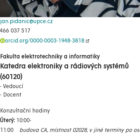
jan.pidanic@upce.cz
466 037 517
orcid.org/0000-0003-1948-3818
Fakulta elektrotechniky a informatiky
Katedra elektroniky a rádiových systémů
(60120)
Vedoucí
Docent
Konzultační hodiny
Úterý:
10:00-
11:00
budova CA, místnost 02028, v jiné termíny po 