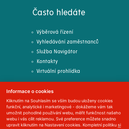
Často hledáte
Výběrová řízení
Vyhledávání zaměstnanců
Služba Navigátor
Kontakty
Virtuální prohlídka
Informace o cookies
Kliknutím na Souhlasím se vším budou uloženy cookies
© 2023
Univerzita Pardubice
,
Studentská 95
,
funkční, analytické i marketingové - dokážeme vám tak
532 10
Pardubice 2
umožnit pohodlné používání webu, měřit funkčnost našeho
Telefon:
466 036 111, 466 036 112, 466 036 113
webu i vás cílit reklamou. Své preference můžete snadno
upravit kliknutím na Nastavení cookies. Kompletní politiku
si
,
Správce webu
RSS