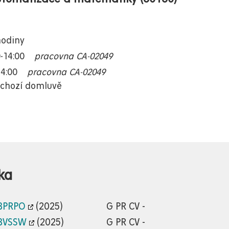
hodiny
-14:00
pracovna CA-02049
14:00
pracovna CA-02049
dchozí domluvě
ka
BPRPO
(2025)
G PR CV -
BVSSW
(2025)
G PR CV -