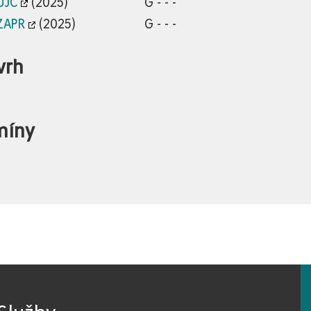
UJC
(2025)
G - - -
ZAPR
(2025)
G - - -
vrh
míny