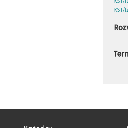
KST/I
KST/I
Roz
Ter