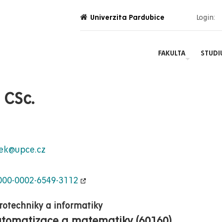
Univerzita Pardubice
Login:
FAKULTA
STUD
 CSc.
sek@upce.cz
0000-0002-6549-3112
trotechniky a informatiky
tomatizace a matematiky (60160)