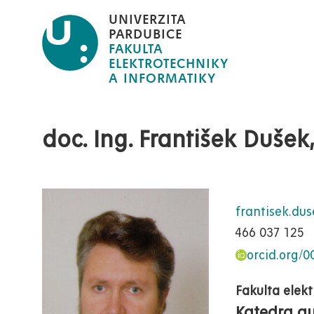
Přejít
UNIVERZITA
k
PARDUBICE
FAKULTA
hlavnímu
ELEKTROTECHNIKY
obsahu
doc. Ing. František Dušek,
frantisek.du
466 037 125
orcid.org/
Fakulta elek
Katedra au