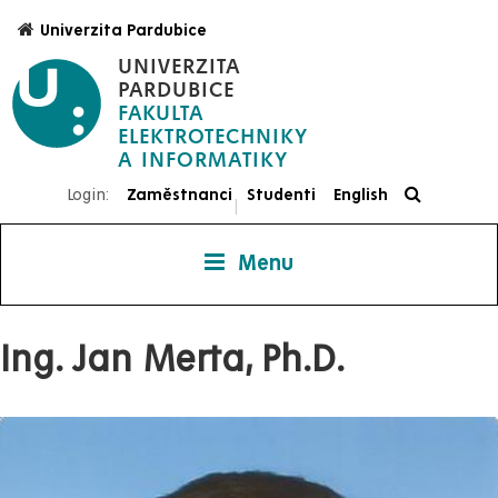
Přejít
Univerzita Pardubice
k
UNIVERZITA
hlavnímu
PARDUBICE
obsahu
FAKULTA
ELEKTROTECHNIKY
Login:
Zaměstnanci
Studenti
English
|
Menu
Ing. Jan Merta, Ph.D.