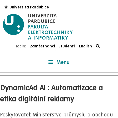
Přejít
Univerzita Pardubice
k
UNIVERZITA
hlavnímu
PARDUBICE
obsahu
FAKULTA
ELEKTROTECHNIKY
Login:
Zaměstnanci
Studenti
English
|
Menu
DynamicAd AI : Automatizace a
etika digitální reklamy
Poskytovatel: Ministerstvo průmyslu a obchodu