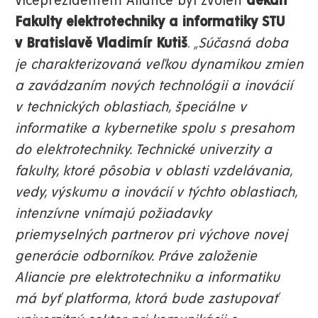
Viceprezidentem Aliance byl zvolen
děkan
Fakulty elektrotechniky a informatiky STU
v Bratislavě Vladimír Kutiš
.
„Súčasná doba
je charakterizovaná veľkou dynamikou zmien
a zavádzaním nových technológii a inovácií
v technických oblastiach, špeciálne v
informatike a kybernetike spolu s presahom
do elektrotechniky. Technické univerzity a
fakulty, ktoré pôsobia v oblasti vzdelávania,
vedy, výskumu a inovácií v týchto oblastiach,
intenzívne vnímajú požiadavky
priemyselných partnerov pri výchove novej
generácie odborníkov. Práve založenie
Aliancie pre elektrotechniku a informatiku
má byť platforma, ktorá bude zastupovať