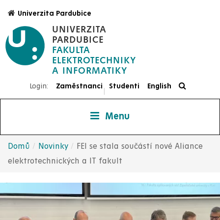
Přejít
Univerzita Pardubice
k
UNIVERZITA
hlavnímu
PARDUBICE
obsahu
FAKULTA
ELEKTROTECHNIKY
Login:
Zaměstnanci
Studenti
English
|
Menu
Domů
Novinky
FEI se stala součástí nové Aliance
Drobečková
elektrotechnických a IT fakult
navigace